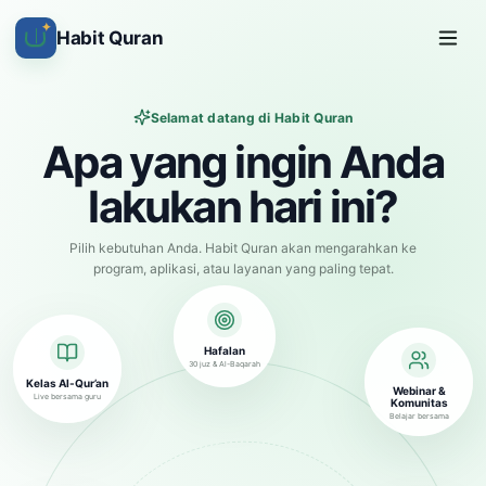
✦
Habit Quran
Selamat datang di Habit Quran
Apa yang ingin Anda
lakukan hari ini?
Pilih kebutuhan Anda. Habit Quran akan mengarahkan ke
program, aplikasi, atau layanan yang paling tepat.
Hafalan
30 juz & Al-Baqarah
Kelas Al-Qur’an
Webinar &
Live bersama guru
Komunitas
Belajar bersama