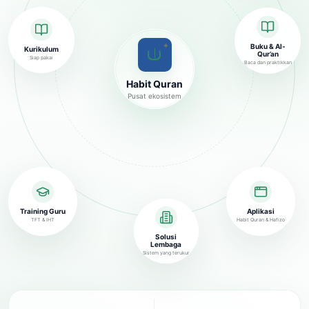
✦
Buku & Al-
Kurikulum
Qur’an
Siap pakai
Baca dan praktikkan
Habit Quran
Pusat ekosistem
Training Guru
Aplikasi
TFT & IHT
Habit Quran & Hafizo
Solusi
Lembaga
Sistem yang terukur