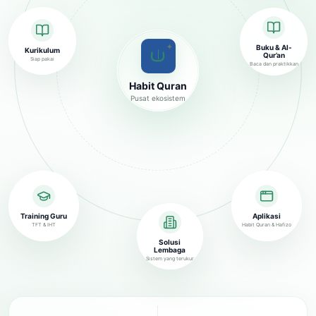
✦
Buku & Al-
Kurikulum
Qur’an
Siap pakai
Baca dan praktikkan
Habit Quran
Pusat ekosistem
Training Guru
Aplikasi
TFT & IHT
Habit Quran & Hafizo
Solusi
Lembaga
Sistem yang terukur