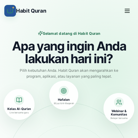
✦
Habit Quran
Selamat datang di Habit Quran
Apa yang ingin Anda
lakukan hari ini?
Pilih kebutuhan Anda. Habit Quran akan mengarahkan ke
program, aplikasi, atau layanan yang paling tepat.
Hafalan
30 juz & Al-Baqarah
Kelas Al-Qur’an
Webinar &
Live bersama guru
Komunitas
Belajar bersama