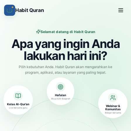
✦
Habit Quran
Selamat datang di Habit Quran
Apa yang ingin Anda
lakukan hari ini?
Pilih kebutuhan Anda. Habit Quran akan mengarahkan ke
program, aplikasi, atau layanan yang paling tepat.
Hafalan
30 juz & Al-Baqarah
Kelas Al-Qur’an
Webinar &
Live bersama guru
Komunitas
Belajar bersama