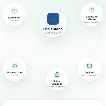
✦
Buku & Al-
Kurikulum
Qur’an
Siap pakai
Baca dan praktikkan
Habit Quran
Pusat ekosistem
Training Guru
Aplikasi
TFT & IHT
Habit Quran & Hafizo
Solusi
Lembaga
Sistem yang terukur