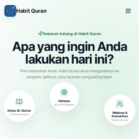
✦
Habit Quran
Selamat datang di Habit Quran
Apa yang ingin Anda
lakukan hari ini?
Pilih kebutuhan Anda. Habit Quran akan mengarahkan ke
program, aplikasi, atau layanan yang paling tepat.
Hafalan
30 juz & Al-Baqarah
Kelas Al-Qur’an
Webinar &
Live bersama guru
Komunitas
Belajar bersama