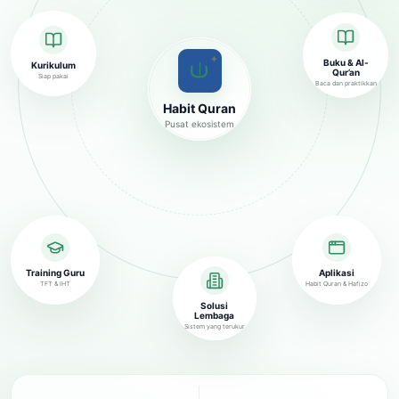
✦
Buku & Al-
Kurikulum
Qur’an
Siap pakai
Baca dan praktikkan
Habit Quran
Pusat ekosistem
Training Guru
Aplikasi
TFT & IHT
Habit Quran & Hafizo
Solusi
Lembaga
Sistem yang terukur