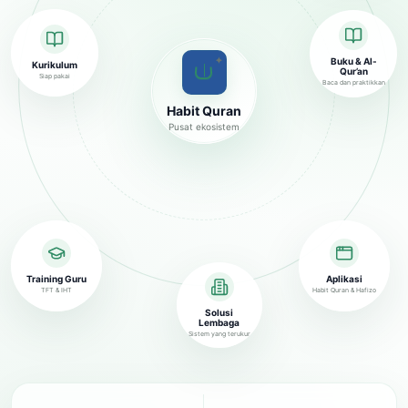
✦
Buku & Al-
Kurikulum
Qur’an
Siap pakai
Baca dan praktikkan
Habit Quran
Pusat ekosistem
Training Guru
Aplikasi
TFT & IHT
Habit Quran & Hafizo
Solusi
Lembaga
Sistem yang terukur