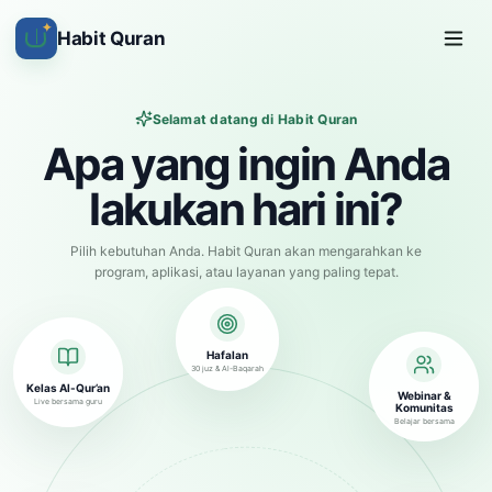
✦
Habit Quran
Selamat datang di Habit Quran
Apa yang ingin Anda
lakukan hari ini?
Pilih kebutuhan Anda. Habit Quran akan mengarahkan ke
program, aplikasi, atau layanan yang paling tepat.
Hafalan
30 juz & Al-Baqarah
Kelas Al-Qur’an
Webinar &
Live bersama guru
Komunitas
Belajar bersama