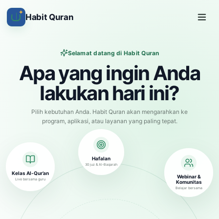
✦
Habit Quran
Selamat datang di Habit Quran
Apa yang ingin Anda
lakukan hari ini?
Pilih kebutuhan Anda. Habit Quran akan mengarahkan ke
program, aplikasi, atau layanan yang paling tepat.
Hafalan
30 juz & Al-Baqarah
Kelas Al-Qur’an
Webinar &
Live bersama guru
Komunitas
Belajar bersama