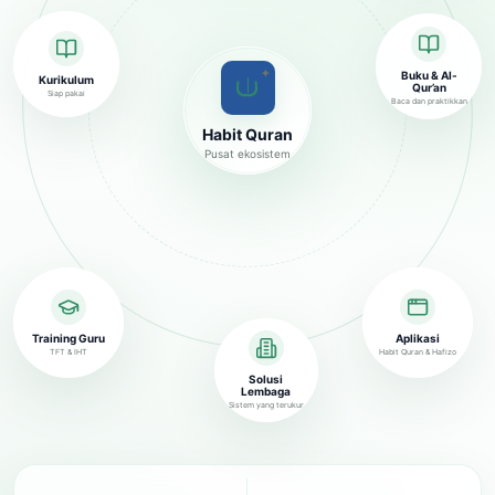
✦
Buku & Al-
Kurikulum
Qur’an
Siap pakai
Baca dan praktikkan
Habit Quran
Pusat ekosistem
Training Guru
Aplikasi
TFT & IHT
Habit Quran & Hafizo
Solusi
Lembaga
Sistem yang terukur