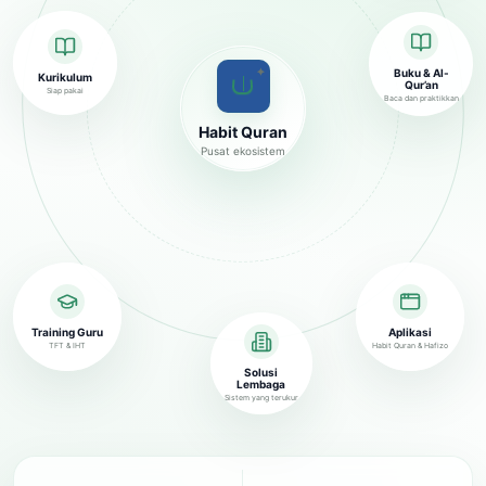
✦
Buku & Al-
Kurikulum
Qur’an
Siap pakai
Baca dan praktikkan
Habit Quran
Pusat ekosistem
Training Guru
Aplikasi
TFT & IHT
Habit Quran & Hafizo
Solusi
Lembaga
Sistem yang terukur