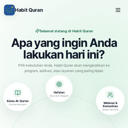
✦
Habit Quran
Selamat datang di Habit Quran
Apa yang ingin Anda
lakukan hari ini?
Pilih kebutuhan Anda. Habit Quran akan mengarahkan ke
program, aplikasi, atau layanan yang paling tepat.
Hafalan
30 juz & Al-Baqarah
Kelas Al-Qur’an
Webinar &
Live bersama guru
Komunitas
Belajar bersama