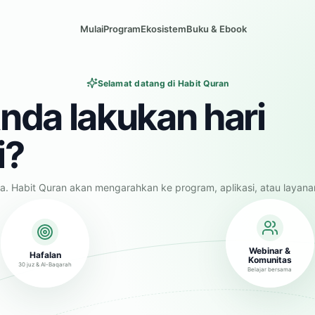
Mulai
Program
Ekosistem
Buku & Ebook
Selamat datang di Habit Quran
nda lakukan hari
i?
a. Habit Quran akan mengarahkan ke program, aplikasi, atau layana
Webinar &
Hafalan
Komunitas
30 juz & Al-Baqarah
Belajar bersama