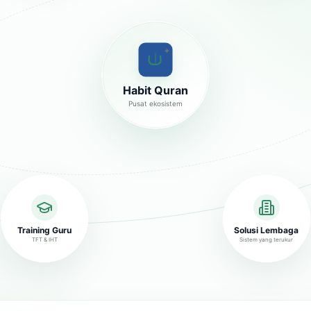
✦
Habit Quran
Pusat ekosistem
Training Guru
Solusi Lembaga
TFT & IHT
Sistem yang terukur