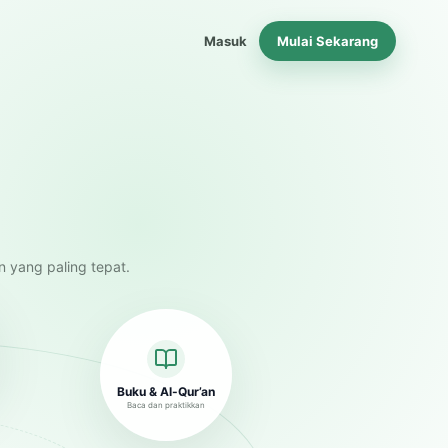
Masuk
Mulai Sekarang
n yang paling tepat.
Buku & Al-Qur’an
Baca dan praktikkan