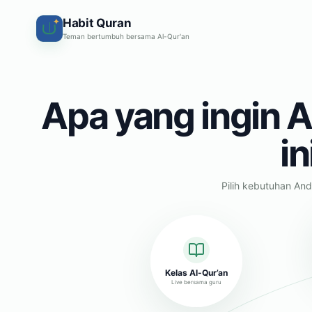
Habit Quran
✦
Teman bertumbuh bersama Al-Qur'an
Apa yang ingin A
in
Pilih kebutuhan And
Kelas Al-Qur’an
Live bersama guru