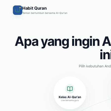
Habit Quran
✦
Teman bertumbuh bersama Al-Qur'an
Apa yang ingin A
in
Pilih kebutuhan And
Kelas Al-Qur’an
Live bersama guru