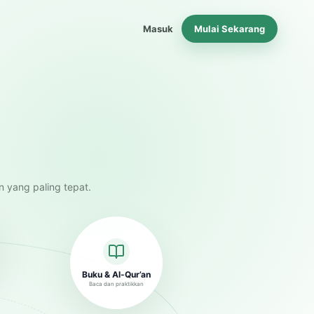
Masuk
Mulai Sekarang
n yang paling tepat.
Buku & Al-Qur’an
Baca dan praktikkan