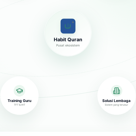
✦
Habit Quran
Pusat ekosistem
Training Guru
Solusi Lembaga
TFT & IHT
Sistem yang terukur