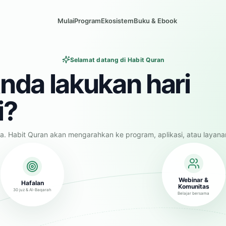
Mulai
Program
Ekosistem
Buku & Ebook
Selamat datang di Habit Quran
nda lakukan hari
i?
a. Habit Quran akan mengarahkan ke program, aplikasi, atau layana
Webinar &
Hafalan
Komunitas
30 juz & Al-Baqarah
Belajar bersama