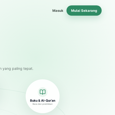
Masuk
Mulai Sekarang
n yang paling tepat.
Buku & Al-Qur’an
Baca dan praktikkan