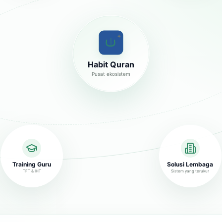
✦
Habit Quran
Pusat ekosistem
Training Guru
Solusi Lembaga
TFT & IHT
Sistem yang terukur