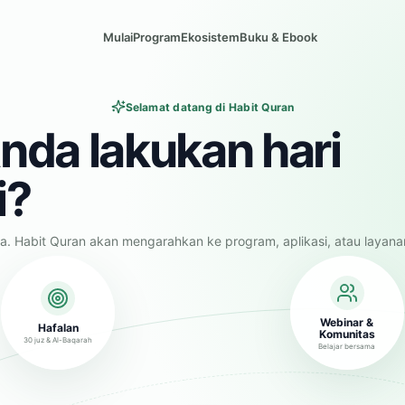
Mulai
Program
Ekosistem
Buku & Ebook
Selamat datang di Habit Quran
nda lakukan hari
i?
a. Habit Quran akan mengarahkan ke program, aplikasi, atau layana
Webinar &
Hafalan
Komunitas
30 juz & Al-Baqarah
Belajar bersama