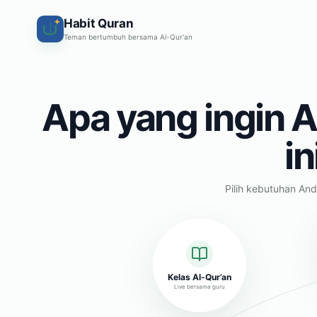
Habit Quran
✦
Teman bertumbuh bersama Al-Qur'an
Apa yang ingin A
in
Pilih kebutuhan And
Kelas Al-Qur’an
Live bersama guru