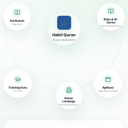
✦
Buku & Al-
Kurikulum
Qur’an
Siap pakai
Baca dan praktikkan
Habit Quran
Pusat ekosistem
Training Guru
Aplikasi
TFT & IHT
Habit Quran & Hafizo
Solusi
Lembaga
Sistem yang terukur