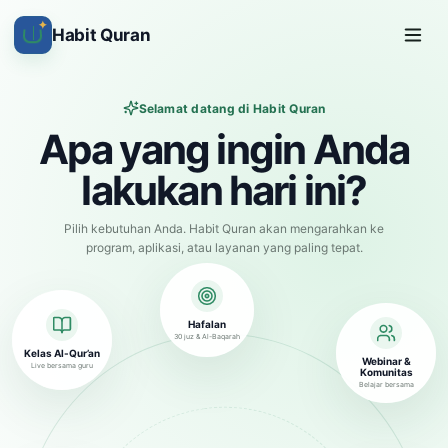
✦
Habit Quran
Selamat datang di Habit Quran
Apa yang ingin Anda
lakukan hari ini?
Pilih kebutuhan Anda. Habit Quran akan mengarahkan ke
program, aplikasi, atau layanan yang paling tepat.
Hafalan
30 juz & Al-Baqarah
Kelas Al-Qur’an
Webinar &
Live bersama guru
Komunitas
Belajar bersama