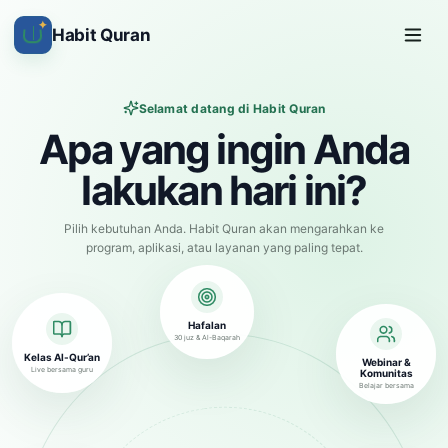
✦
Habit Quran
Selamat datang di Habit Quran
Apa yang ingin Anda
lakukan hari ini?
Pilih kebutuhan Anda. Habit Quran akan mengarahkan ke
program, aplikasi, atau layanan yang paling tepat.
Hafalan
30 juz & Al-Baqarah
Kelas Al-Qur’an
Webinar &
Live bersama guru
Komunitas
Belajar bersama