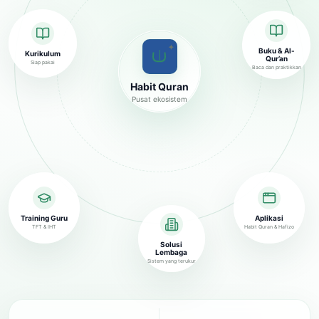
✦
Buku & Al-
Kurikulum
Qur’an
Siap pakai
Baca dan praktikkan
Habit Quran
Pusat ekosistem
Training Guru
Aplikasi
TFT & IHT
Habit Quran & Hafizo
Solusi
Lembaga
Sistem yang terukur