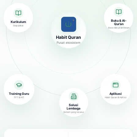
✦
Buku & Al-
Kurikulum
Qur’an
Siap pakai
Baca dan praktikkan
Habit Quran
Pusat ekosistem
Training Guru
Aplikasi
TFT & IHT
Habit Quran & Hafizo
Solusi
Lembaga
Sistem yang terukur