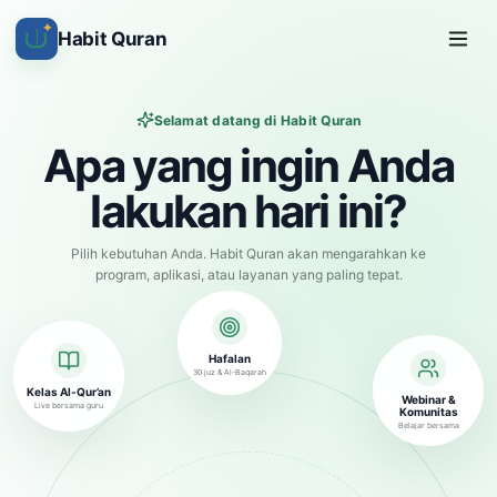
✦
Habit Quran
Selamat datang di Habit Quran
Apa yang ingin Anda
lakukan hari ini?
Pilih kebutuhan Anda. Habit Quran akan mengarahkan ke
program, aplikasi, atau layanan yang paling tepat.
Hafalan
30 juz & Al-Baqarah
Kelas Al-Qur’an
Webinar &
Live bersama guru
Komunitas
Belajar bersama