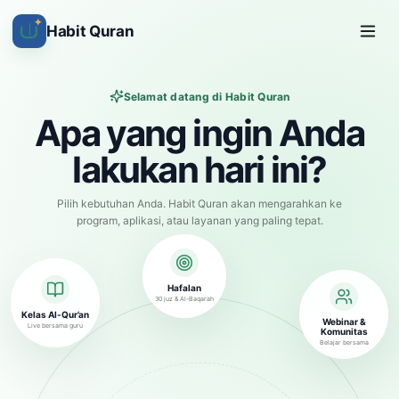
✦
Habit Quran
Selamat datang di Habit Quran
Apa yang ingin Anda
lakukan hari ini?
Pilih kebutuhan Anda. Habit Quran akan mengarahkan ke
program, aplikasi, atau layanan yang paling tepat.
Hafalan
30 juz & Al-Baqarah
Kelas Al-Qur’an
Webinar &
Live bersama guru
Komunitas
Belajar bersama