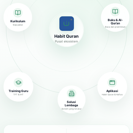
✦
Buku & Al-
Kurikulum
Qur’an
Siap pakai
Baca dan praktikkan
Habit Quran
Pusat ekosistem
Training Guru
Aplikasi
TFT & IHT
Habit Quran & Hafizo
Solusi
Lembaga
Sistem yang terukur