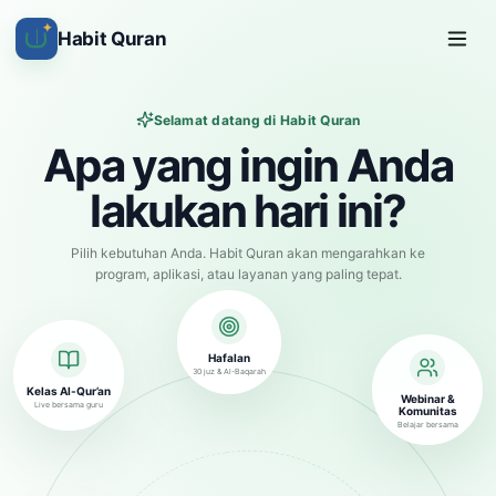
✦
Habit Quran
Selamat datang di Habit Quran
Apa yang ingin Anda
lakukan hari ini?
Pilih kebutuhan Anda. Habit Quran akan mengarahkan ke
program, aplikasi, atau layanan yang paling tepat.
Hafalan
30 juz & Al-Baqarah
Kelas Al-Qur’an
Webinar &
Live bersama guru
Komunitas
Belajar bersama