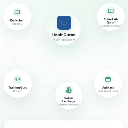
✦
Buku & Al-
Kurikulum
Qur’an
Siap pakai
Baca dan praktikkan
Habit Quran
Pusat ekosistem
Training Guru
Aplikasi
TFT & IHT
Habit Quran & Hafizo
Solusi
Lembaga
Sistem yang terukur