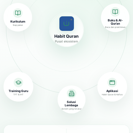
✦
Buku & Al-
Kurikulum
Qur’an
Siap pakai
Baca dan praktikkan
Habit Quran
Pusat ekosistem
Training Guru
Aplikasi
TFT & IHT
Habit Quran & Hafizo
Solusi
Lembaga
Sistem yang terukur