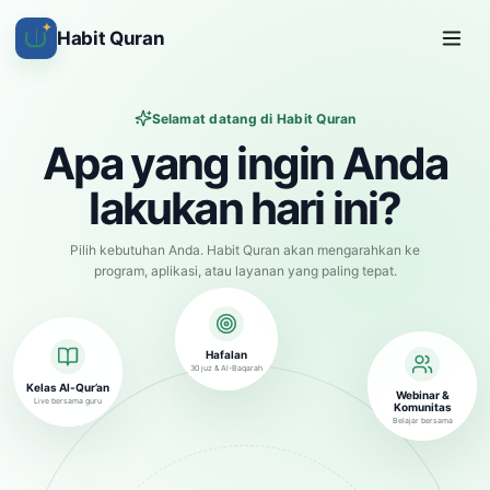
✦
Habit Quran
Selamat datang di Habit Quran
Apa yang ingin Anda
lakukan hari ini?
Pilih kebutuhan Anda. Habit Quran akan mengarahkan ke
program, aplikasi, atau layanan yang paling tepat.
Hafalan
30 juz & Al-Baqarah
Kelas Al-Qur’an
Webinar &
Live bersama guru
Komunitas
Belajar bersama