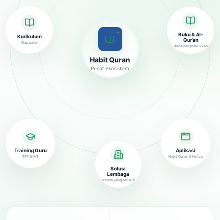
✦
Buku & Al-
Kurikulum
Qur’an
Siap pakai
Baca dan praktikkan
Habit Quran
Pusat ekosistem
Training Guru
Aplikasi
TFT & IHT
Habit Quran & Hafizo
Solusi
Lembaga
Sistem yang terukur