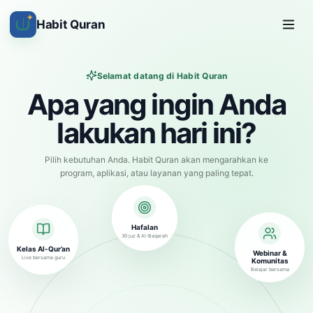
✦
Habit Quran
Selamat datang di Habit Quran
Apa yang ingin Anda
lakukan hari ini?
Pilih kebutuhan Anda. Habit Quran akan mengarahkan ke
program, aplikasi, atau layanan yang paling tepat.
Hafalan
30 juz & Al-Baqarah
Kelas Al-Qur’an
Webinar &
Live bersama guru
Komunitas
Belajar bersama