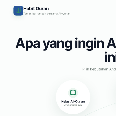
Habit Quran
✦
Teman bertumbuh bersama Al-Qur'an
Apa yang ingin A
in
Pilih kebutuhan And
Kelas Al-Qur’an
Live bersama guru