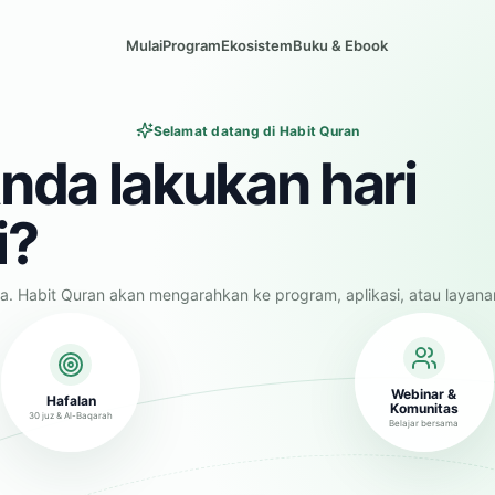
Mulai
Program
Ekosistem
Buku & Ebook
Selamat datang di Habit Quran
nda lakukan hari
i?
a. Habit Quran akan mengarahkan ke program, aplikasi, atau layana
Webinar &
Hafalan
Komunitas
30 juz & Al-Baqarah
Belajar bersama