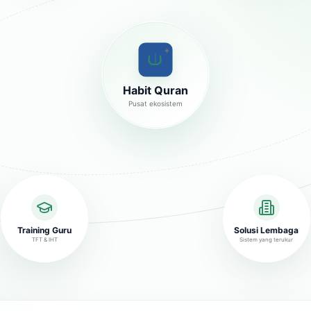
✦
Habit Quran
Pusat ekosistem
Training Guru
Solusi Lembaga
TFT & IHT
Sistem yang terukur