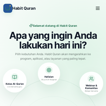
✦
Habit Quran
Selamat datang di Habit Quran
Apa yang ingin Anda
lakukan hari ini?
Pilih kebutuhan Anda. Habit Quran akan mengarahkan ke
program, aplikasi, atau layanan yang paling tepat.
Hafalan
30 juz & Al-Baqarah
Kelas Al-Qur’an
Webinar &
Live bersama guru
Komunitas
Belajar bersama