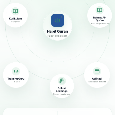
✦
Buku & Al-
Kurikulum
Qur’an
Siap pakai
Baca dan praktikkan
Habit Quran
Pusat ekosistem
Training Guru
Aplikasi
TFT & IHT
Habit Quran & Hafizo
Solusi
Lembaga
Sistem yang terukur