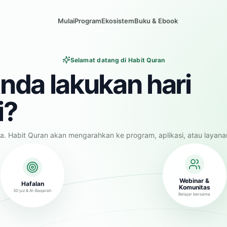
Mulai
Program
Ekosistem
Buku & Ebook
Selamat datang di Habit Quran
nda lakukan hari
i?
a. Habit Quran akan mengarahkan ke program, aplikasi, atau layana
Webinar &
Hafalan
Komunitas
30 juz & Al-Baqarah
Belajar bersama