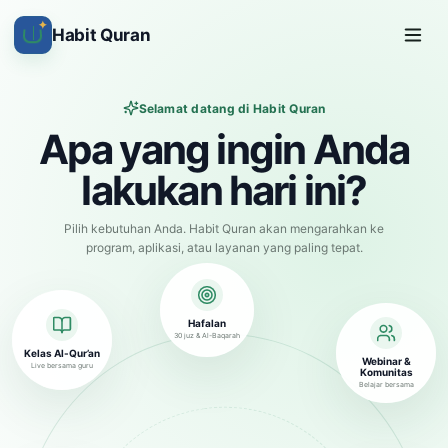
✦
Habit Quran
Selamat datang di Habit Quran
Apa yang ingin Anda
lakukan hari ini?
Pilih kebutuhan Anda. Habit Quran akan mengarahkan ke
program, aplikasi, atau layanan yang paling tepat.
Hafalan
30 juz & Al-Baqarah
Kelas Al-Qur’an
Webinar &
Live bersama guru
Komunitas
Belajar bersama