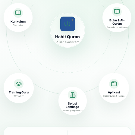
✦
Buku & Al-
Kurikulum
Qur’an
Siap pakai
Baca dan praktikkan
Habit Quran
Pusat ekosistem
Training Guru
Aplikasi
TFT & IHT
Habit Quran & Hafizo
Solusi
Lembaga
Sistem yang terukur