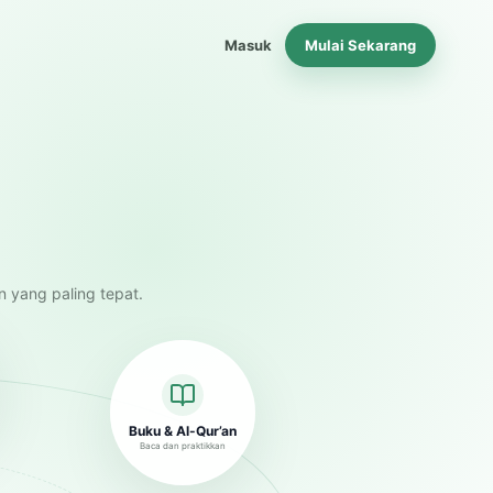
Masuk
Mulai Sekarang
n yang paling tepat.
Buku & Al-Qur’an
Baca dan praktikkan