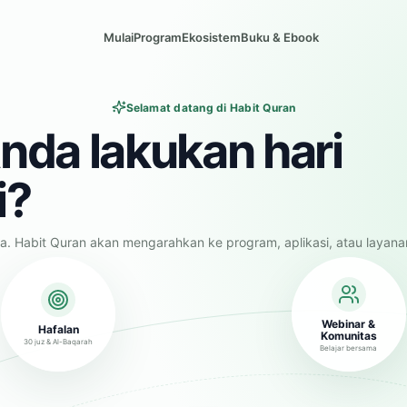
Mulai
Program
Ekosistem
Buku & Ebook
Selamat datang di Habit Quran
nda lakukan hari
i?
a. Habit Quran akan mengarahkan ke program, aplikasi, atau layana
Webinar &
Hafalan
Komunitas
30 juz & Al-Baqarah
Belajar bersama