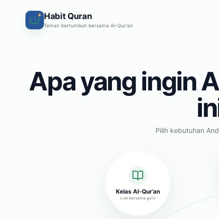
Habit Quran
✦
Teman bertumbuh bersama Al-Qur'an
Apa yang ingin A
in
Pilih kebutuhan And
Kelas Al-Qur’an
Live bersama guru