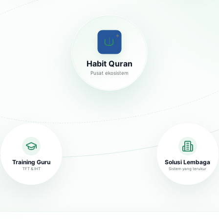
✦
Habit Quran
Pusat ekosistem
Training Guru
Solusi Lembaga
TFT & IHT
Sistem yang terukur