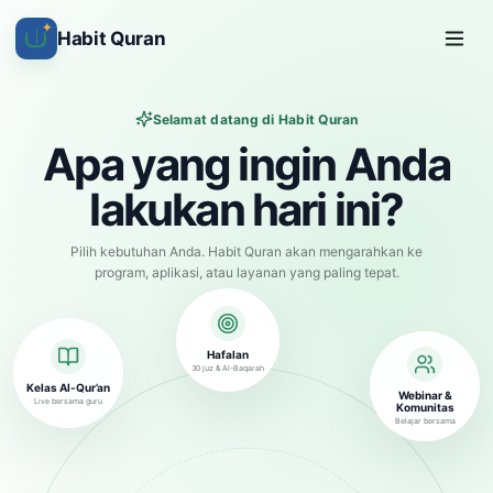
✦
Habit Quran
Selamat datang di Habit Quran
Apa yang ingin Anda
lakukan hari ini?
Pilih kebutuhan Anda. Habit Quran akan mengarahkan ke
program, aplikasi, atau layanan yang paling tepat.
Hafalan
30 juz & Al-Baqarah
Kelas Al-Qur’an
Webinar &
Live bersama guru
Komunitas
Belajar bersama