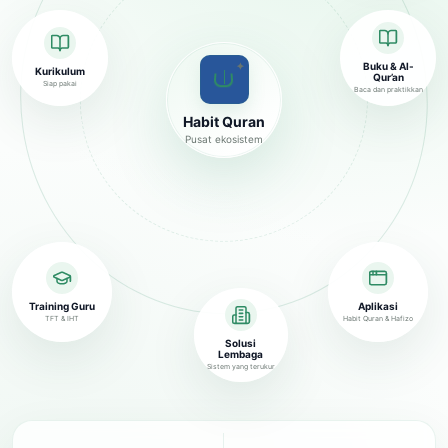
✦
Buku & Al-
Kurikulum
Qur’an
Siap pakai
Baca dan praktikkan
Habit Quran
Pusat ekosistem
Training Guru
Aplikasi
TFT & IHT
Habit Quran & Hafizo
Solusi
Lembaga
Sistem yang terukur