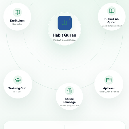
✦
Buku & Al-
Kurikulum
Qur’an
Siap pakai
Baca dan praktikkan
Habit Quran
Pusat ekosistem
Training Guru
Aplikasi
TFT & IHT
Habit Quran & Hafizo
Solusi
Lembaga
Sistem yang terukur