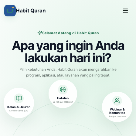
✦
Habit Quran
Selamat datang di Habit Quran
Apa yang ingin Anda
lakukan hari ini?
Pilih kebutuhan Anda. Habit Quran akan mengarahkan ke
program, aplikasi, atau layanan yang paling tepat.
Hafalan
30 juz & Al-Baqarah
Kelas Al-Qur’an
Webinar &
Live bersama guru
Komunitas
Belajar bersama