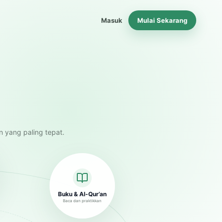
Masuk
Mulai Sekarang
n yang paling tepat.
Buku & Al-Qur’an
Baca dan praktikkan