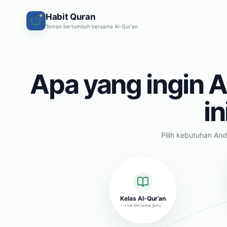
Habit Quran
✦
Teman bertumbuh bersama Al-Qur'an
Apa yang ingin A
in
Pilih kebutuhan And
Kelas Al-Qur’an
Live bersama guru