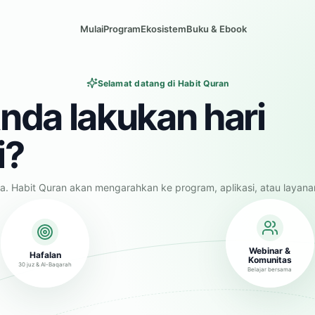
Mulai
Program
Ekosistem
Buku & Ebook
Selamat datang di Habit Quran
nda lakukan hari
i?
a. Habit Quran akan mengarahkan ke program, aplikasi, atau layana
Webinar &
Hafalan
Komunitas
30 juz & Al-Baqarah
Belajar bersama