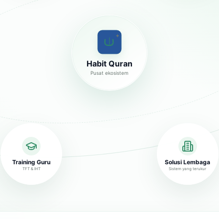
✦
Habit Quran
Pusat ekosistem
Training Guru
Solusi Lembaga
TFT & IHT
Sistem yang terukur