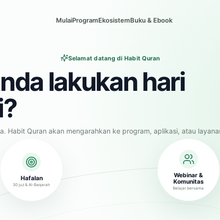
Mulai
Program
Ekosistem
Buku & Ebook
Selamat datang di Habit Quran
nda lakukan hari
i?
a. Habit Quran akan mengarahkan ke program, aplikasi, atau layana
Webinar &
Hafalan
Komunitas
30 juz & Al-Baqarah
Belajar bersama