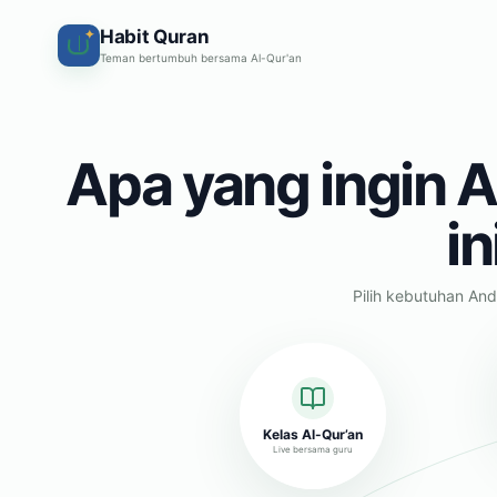
Habit Quran
✦
Teman bertumbuh bersama Al-Qur'an
Apa yang ingin A
in
Pilih kebutuhan And
Kelas Al-Qur’an
Live bersama guru