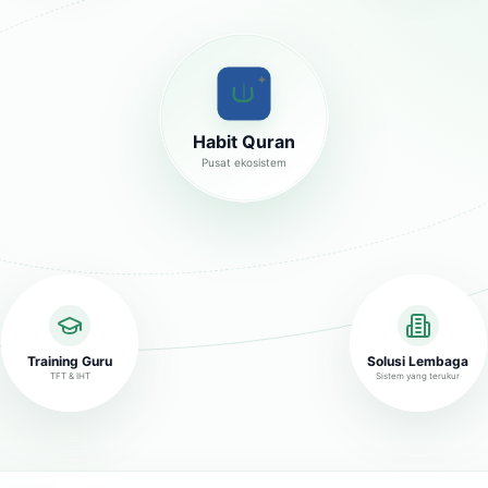
✦
Habit Quran
Pusat ekosistem
Training Guru
Solusi Lembaga
TFT & IHT
Sistem yang terukur