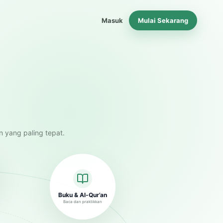
Masuk
Mulai Sekarang
n yang paling tepat.
Buku & Al-Qur’an
Baca dan praktikkan