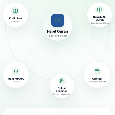
✦
Buku & Al-
Kurikulum
Qur’an
Siap pakai
Baca dan praktikkan
Habit Quran
Pusat ekosistem
Training Guru
Aplikasi
TFT & IHT
Habit Quran & Hafizo
Solusi
Lembaga
Sistem yang terukur