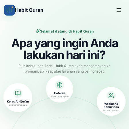
✦
Habit Quran
Selamat datang di Habit Quran
Apa yang ingin Anda
lakukan hari ini?
Pilih kebutuhan Anda. Habit Quran akan mengarahkan ke
program, aplikasi, atau layanan yang paling tepat.
Hafalan
30 juz & Al-Baqarah
Kelas Al-Qur’an
Webinar &
Live bersama guru
Komunitas
Belajar bersama