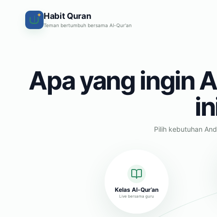
Habit Quran
✦
Teman bertumbuh bersama Al-Qur'an
Apa yang ingin A
in
Pilih kebutuhan And
Kelas Al-Qur’an
Live bersama guru