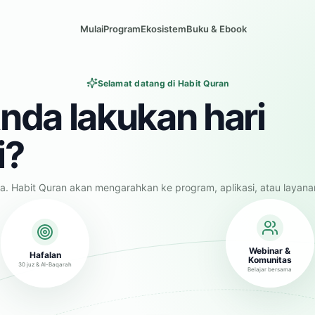
Mulai
Program
Ekosistem
Buku & Ebook
Selamat datang di Habit Quran
nda lakukan hari
i?
a. Habit Quran akan mengarahkan ke program, aplikasi, atau layana
Webinar &
Hafalan
Komunitas
30 juz & Al-Baqarah
Belajar bersama