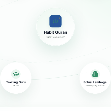
✦
Habit Quran
Pusat ekosistem
Training Guru
Solusi Lembaga
TFT & IHT
Sistem yang terukur