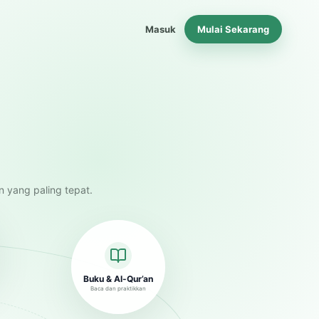
Masuk
Mulai Sekarang
n yang paling tepat.
Buku & Al-Qur’an
Baca dan praktikkan