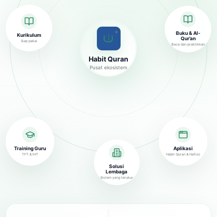
✦
Buku & Al-
Kurikulum
Qur’an
Siap pakai
Baca dan praktikkan
Habit Quran
Pusat ekosistem
Training Guru
Aplikasi
TFT & IHT
Habit Quran & Hafizo
Solusi
Lembaga
Sistem yang terukur