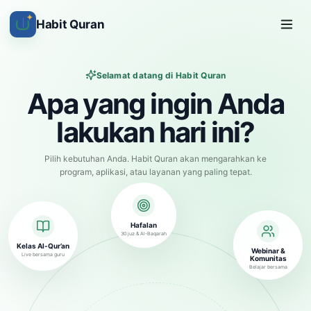
✦
Habit Quran
Selamat datang di Habit Quran
Apa yang ingin Anda
lakukan hari ini?
Pilih kebutuhan Anda. Habit Quran akan mengarahkan ke
program, aplikasi, atau layanan yang paling tepat.
Hafalan
30 juz & Al-Baqarah
Kelas Al-Qur’an
Webinar &
Live bersama guru
Komunitas
Belajar bersama