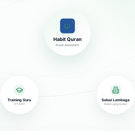
✦
Habit Quran
Pusat ekosistem
Training Guru
Solusi Lembaga
TFT & IHT
Sistem yang terukur