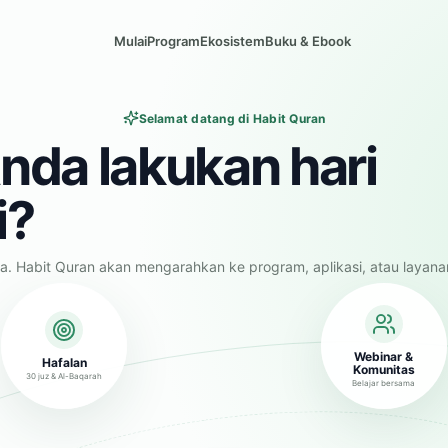
Mulai
Program
Ekosistem
Buku & Ebook
Selamat datang di Habit Quran
nda lakukan hari
i?
a. Habit Quran akan mengarahkan ke program, aplikasi, atau layana
Webinar &
Hafalan
Komunitas
30 juz & Al-Baqarah
Belajar bersama