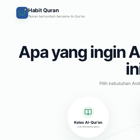
Habit Quran
✦
Teman bertumbuh bersama Al-Qur'an
Apa yang ingin A
in
Pilih kebutuhan And
Kelas Al-Qur’an
Live bersama guru