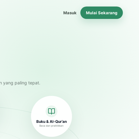
Masuk
Mulai Sekarang
n yang paling tepat.
Buku & Al-Qur’an
Baca dan praktikkan