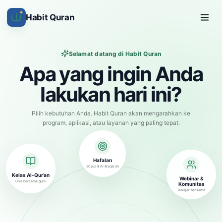
✦
Habit Quran
Selamat datang di Habit Quran
Apa yang ingin Anda
lakukan hari ini?
Pilih kebutuhan Anda. Habit Quran akan mengarahkan ke
program, aplikasi, atau layanan yang paling tepat.
Hafalan
30 juz & Al-Baqarah
Kelas Al-Qur’an
Webinar &
Live bersama guru
Komunitas
Belajar bersama