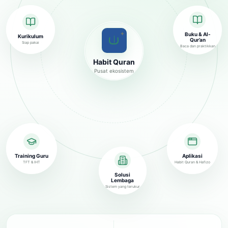
✦
Buku & Al-
Kurikulum
Qur’an
Siap pakai
Baca dan praktikkan
Habit Quran
Pusat ekosistem
Training Guru
Aplikasi
TFT & IHT
Habit Quran & Hafizo
Solusi
Lembaga
Sistem yang terukur