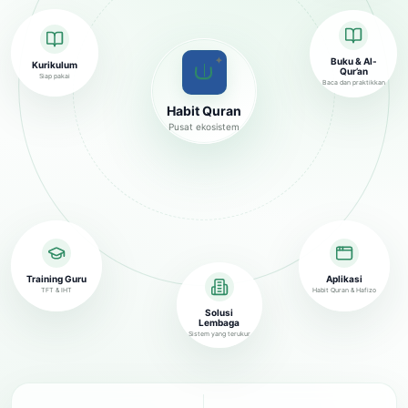
✦
Buku & Al-
Kurikulum
Qur’an
Siap pakai
Baca dan praktikkan
Habit Quran
Pusat ekosistem
Training Guru
Aplikasi
TFT & IHT
Habit Quran & Hafizo
Solusi
Lembaga
Sistem yang terukur