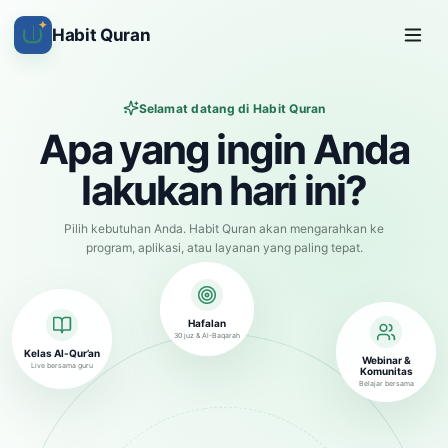
✦
Habit Quran
Selamat datang di Habit Quran
Apa yang ingin Anda
lakukan hari ini?
Pilih kebutuhan Anda. Habit Quran akan mengarahkan ke
program, aplikasi, atau layanan yang paling tepat.
Hafalan
30 juz & Al-Baqarah
Kelas Al-Qur’an
Webinar &
Live bersama guru
Komunitas
Belajar bersama