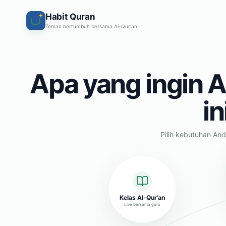
Habit Quran
✦
Teman bertumbuh bersama Al-Qur'an
Apa yang ingin A
in
Pilih kebutuhan And
Kelas Al-Qur’an
Live bersama guru