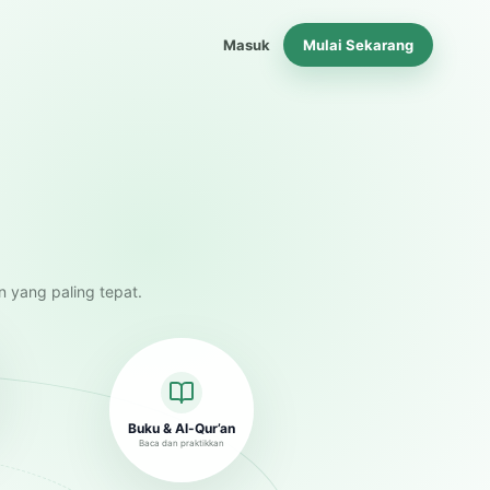
Masuk
Mulai Sekarang
n yang paling tepat.
Buku & Al-Qur’an
Baca dan praktikkan