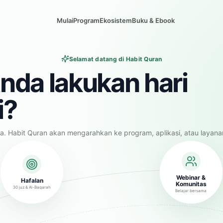
Mulai
Program
Ekosistem
Buku & Ebook
Selamat datang di Habit Quran
nda lakukan hari
i?
a. Habit Quran akan mengarahkan ke program, aplikasi, atau layana
Webinar &
Hafalan
Komunitas
30 juz & Al-Baqarah
Belajar bersama