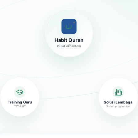
✦
Habit Quran
Pusat ekosistem
Training Guru
Solusi Lembaga
TFT & IHT
Sistem yang terukur